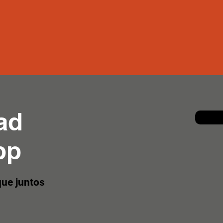
ad
pp
que juntos