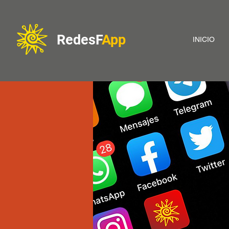
Redes
F
App
INICIO