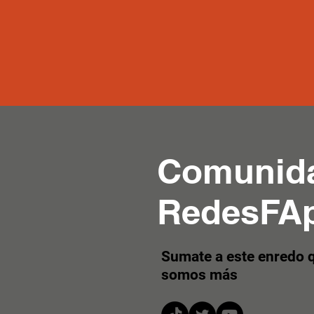
Comunid
RedesFA
Sumate a este enredo 
somos más