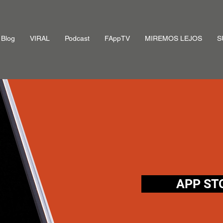
Blog
VIRAL
Podcast
FAppTV
MIREMOS LEJOS
S
APP STO