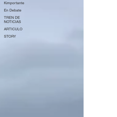
Kimportante
En Debate
TREN DE
NOTICIAS
ARTICULO
STORY