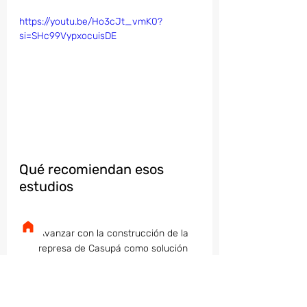
https://youtu.be/Ho3cJt_vmK0?
si=SHc99VypxocuisDE
Qué recomiendan esos 
estudios
Avanzar con la construcción de la 
represa de Casupá como solución 
estructural para el abastecimiento 
de agua potable al área 
metropolitana, especialmente ante 