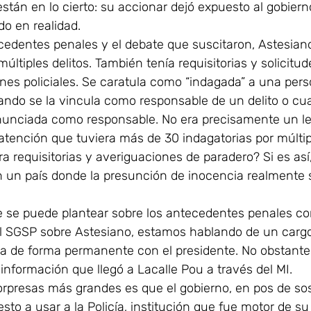
 están en lo cierto: su accionar dejó expuesto al gobierno
o en realidad.
edentes penales y el debate que suscitaron, Astesian
últiples delitos. También tenía requisitorias y solicitu
ones policiales. Se caratula como “indagada” a una per
ndo se la vincula como responsable de un delito o cu
unciada como responsable. No era precisamente un leg
 atención que tuviera más de 30 indagatorias por múltip
a requisitorias y averiguaciones de paradero? Si es as
n un país donde la presunción de inocencia realmente s
 se puede plantear sobre los antecedentes penales co
el SGSP sobre Astesiano, estamos hablando de un cargo 
a de forma permanente con el presidente. No obstante,
información que llegó a Lacalle Pou a través del MI.
sorpresas más grandes es que el gobierno, en pos de so
esto a usar a la Policía, institución que fue motor de s