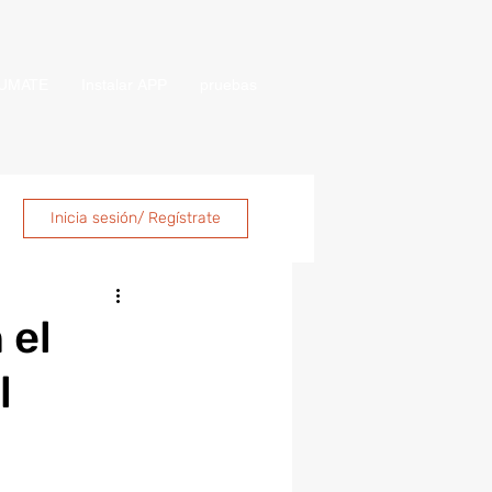
UMATE
Instalar APP
pruebas
Inicia sesión/ Regístrate
 el
l