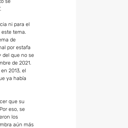
to se 
.
ia ni para el 
 este tema. 
tema de 
al por estafa 
 del que no se 
mbre de 2021.
en 2013, el 
que ya había 
cer que su 
Por eso, se 
eron los 
iembra aún más 