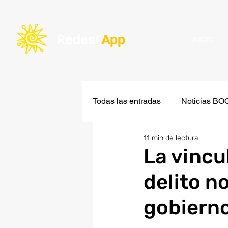
Redes
F
App
INICIO
Todas las entradas
Noticias B
11 min de lectura
Miremos lejos
Frente Ampl
La vincu
delito n
Eco/Ambiente
Kimportant
gobiern
ARTICULO
STORY