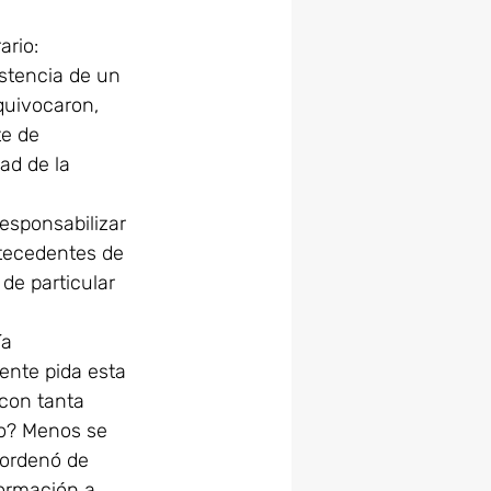
ario: 
istencia de un 
quivocaron, 
e de 
ad de la 
responsabilizar 
ntecedentes de 
 de particular 
a 
ente pida esta 
 con tanta 
so? Menos se 
 ordenó de 
formación a 