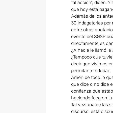
tal acción”, dicen. Y
que hoy está pagand
Además de los antec
30 indagatorias por m
entre otras anotaci
evento del SGSP cua
directamente es den
¿A nadie le llamó la
¿Tampoco que tuvier
decir que vivimos e
permítanme dudar.
Amén de todo lo que
que dice o no dice 
confianza que estab
haciendo foco en la 
Tal vez una de las 
discurso, está dispu