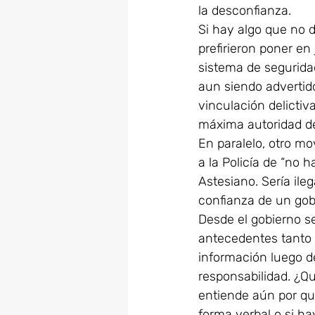
la desconfianza.
Si hay algo que no de
prefirieron poner en
sistema de segurida
aun siendo advertid
vinculación delictiv
máxima autoridad de
En paralelo, otro mov
a la Policía de “no 
Astesiano. Sería ileg
confianza de un gob
Desde el gobierno se
antecedentes tanto 
información luego de
responsabilidad. ¿Q
entiende aún por qu
forma verbal o si ha