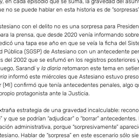
, y, en cada episodio que se suma, la gravedad del asun
e no se puede hablar en esta historia es de “sorpresas”
tesiano con el delito no es una sorpresa para Presidenc
 para la prensa, que desde 2020 venía informando sobre
dedicó una tapa ese año en que se veía la ficha del Sis
d Pública (SGSP) de Astesiano con un antecedente pen
 del 2002 que se esfumó en los registros posteriores y
Luego, Sarandí y 
la diaria
 retomaron este tema en setie
aria
 informó este miércoles que Astesiano estuvo preso 
ior (MI) confirmó que tenía antecedentes penales, algo 
propio protagonista ante la Justicia.
xtraña estrategia de una gravedad incalculable: recono
e” y que se podrían “adjudicar” o “borrar” antecedentes. 
ación administrativa, porque “sorpresivamente” apareci
esiano. Hablar de “sorpresa” en este escenario sólo s