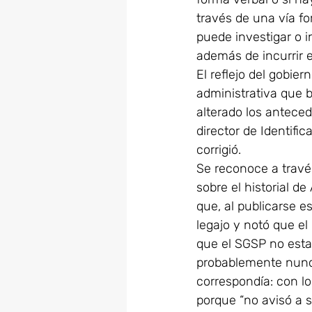
través de una vía fo
puede investigar o i
además de incurrir e
El reflejo del gobie
administrativa que b
alterado los anteced
director de Identifi
corrigió.
Se reconoce a través
sobre el historial d
que, al publicarse 
legajo y notó que e
que el SGSP no estab
probablemente nunca
correspondía: con lo
porque “no avisó a s