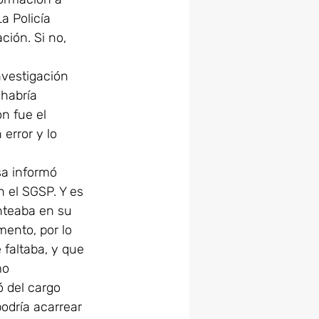
a Policía 
ión. Si no, 
nvestigación 
 habría 
n fue el 
error y lo 
sa informó 
 el SGSP. Y es 
nteaba en su 
ento, por lo 
faltaba, y que 
mo 
ó del cargo 
odría acarrear 