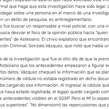
rmal que haga que esta investigación haya sido legal. L
ndagar sobre una persona en el marco de una investigac
n un delito de pesquisa, es antirreglamentario.
rno fue buscar un responsable a nivel policial, con una i
usca desviar el foco de la opinión pública hacia “quien
entes” de Astesiano. El chivo expiatorio que encontraro
cación Criminal, Gonzalo Vázquez, que notó que había un 
 de la investigación que fue al otro día de que la pren
e Astesiano que los antecedentes empezaron a figurar en
estos datos, Vázquez chequeó la información que se pla
l número de cédula no estaba registrado en dicho docum
a cargando esa información. Al ingresar la cédula que 
 haya estado registrada, el legajo quedó cargado co
s antecedentes visibles en el SGSP. Pero el MI lo separ
us superiores”. “No dimensionó las repercusiones que p