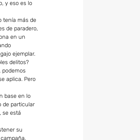
, y eso es lo 
o tenía más de 
des de paradero, 
sona en un 
ando 
ajo ejemplar. 
les delitos? 
í, podemos 
e aplica. Pero 
n base en lo 
de particular 
 se está 
stener su 
u campaña, 