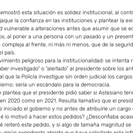
mostró esta situación es solidez institucional, al contr
 jaque la confianza en las instituciones y plantear la ex
d vulnerable a alteraciones antes que asumir que se e
os, al poner a una persona con un pasado y un present
a compleja al frente, ni más ni menos, que de la segurid
l país.
imiento peligroso para la institucionalidad: se intenta 
haber investigado” o “alertado” al presidente sobre los a
al que la Policía investigue sin orden judicial los cargos
ierno; sería un escándalo para la democracia.
 plantea que el presidente pidió saber si Astesiano tení
en 2020 como en 2021. Resulta llamativo que el presid
 iniciado el gobierno y no antes de atribuirle un cargo
ué lo motivó a hacer estos pedidos? ¿Desconfiaba aca
é reiteró este pedido, y si algo de tamaña magnitud se
y algún expediente abierto que haya solicitado esta in