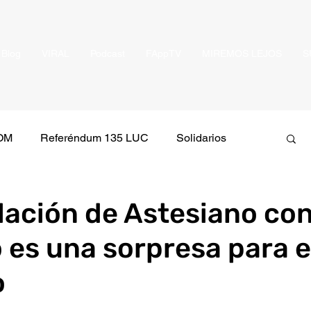
Blog
VIRAL
Podcast
FAppTV
MIREMOS LEJOS
S
OOM
Referéndum 135 LUC
Solidarios
io
Bancada FA
Bitácora de un mal viaje
lación de Astesiano con
o es una sorpresa para e
e
En Debate
TREN DE NOTICIAS
o