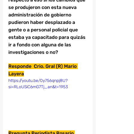
se produjeron con esta nueva 
administración de gobierno 
pudieron haber desplazado a 
gente o a personal policial que 
estaba ya capacitado para quizás 
ir a fondo con alguna de las 
investigaciones o no?
Responde  Crio. Gral (R) Mario 
Layera
https://youtu.be/0y756qnpj8U?
si=RLoUSiC6mG7Tj_an&t=1953
Pregunta Periodista Rosario 