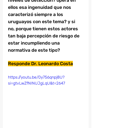
niveles de detección? opera en 
ellos esa ingenuidad que nos 
caracterizó siempre a los 
uruguayos con este tema? y si 
no, porque tienen estos actores 
tan baja percepción de riesgo de 
estar incumpliendo una 
normativa de este tipo?
Responde Dr. Leonardo Costa
https://youtu.be/0y756qnpj8U?
si=gtvLwZfNINUJgLqU&t=2647